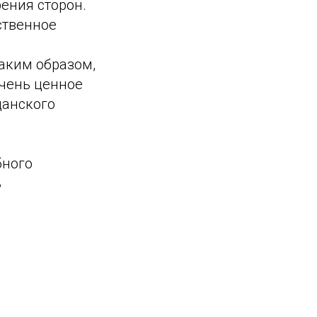
ения сторон.
ственное
аким образом,
чень ценное
данского
бного
ь