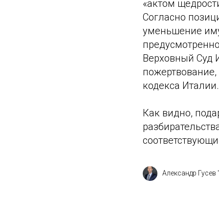
«актом щедрости
Согласно позици
уменьшение иму
предусмотренно
Верховный Суд 
пожертвование, 
кодекса Италии.
Как видно, пода
разбирательств
соответствующи
Александр Гусев 