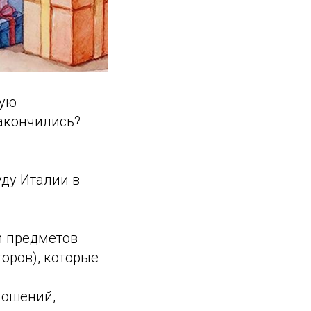
кую
акончились?
ду Италии в
и предметов
оров), которые
ношений,