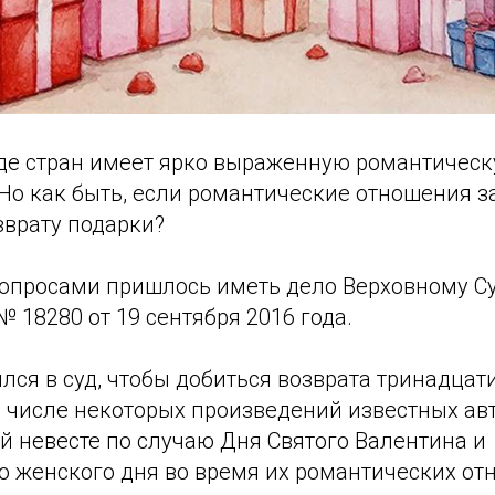
яде стран имеет ярко выраженную романтичес
Но как быть, если романтические отношения з
зврату подарки?
опросами пришлось иметь дело Верховному Су
 18280 от 19 сентября 2016 года.
ся в суд, чтобы добиться возврата тринадцат
м числе некоторых произведений известных авт
й невесте по случаю Дня Святого Валентина и
 женского дня во время их романтических от