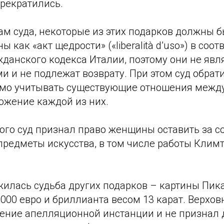
прекратились.
ам суда, некоторые из этих подарков должны б
как «акт щедрости» («liberalità d’uso») в соот
жданского кодекса Италии, поэтому они не явл
 и не подлежат возврату. При этом суд обрат
димо учитывать существующие отношения межд
ожение каждой из них.
ого суд признал право женщины оставить за с
редметы искусства, в том числе работы Климт
жилась судьба других подарков – картины Пик
000 евро и бриллианта весом 13 карат. Верхо
ение апелляционной инстанции и не признал