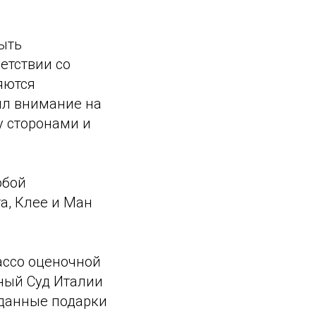
ыть
ветствии со
яются
ил внимание на
у сторонами и
обой
а, Клее и Ман
ассо оценочной
вный Суд Италии
 данные подарки