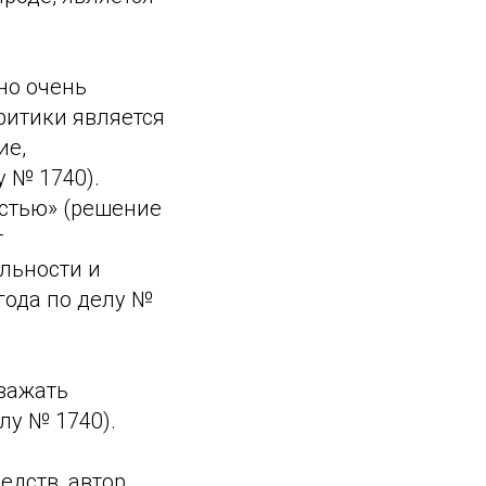
но очень
ритики является
ие,
у № 1740).
остью» (решение
т
льности и
года по делу №
уважать
лу № 1740).
едств, автор