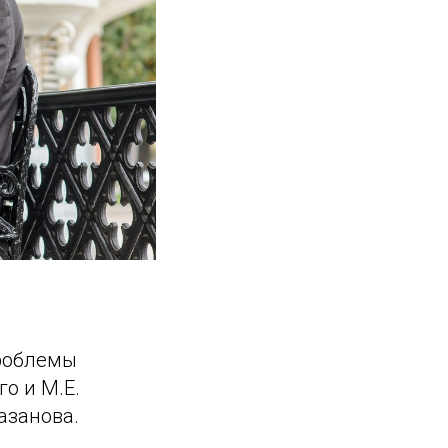
проблемы
о и М.Е.
азанова.