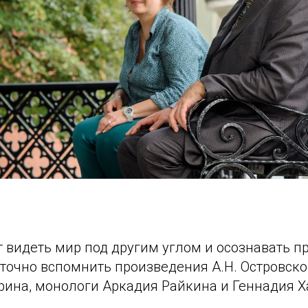
т видеть мир под другим углом и осознавать 
точно вспомнить произведения А.Н. Островског
ина, монологи Аркадия Райкина и Геннадия Х