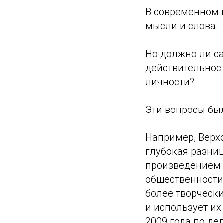
В современном 
мысли и слова.
Но должно ли с
действительност
личности?
Эти вопросы был
Например, Верхо
глубокая разни
произведением и
общественности 
более творчески
и использует их
2009 года по дел