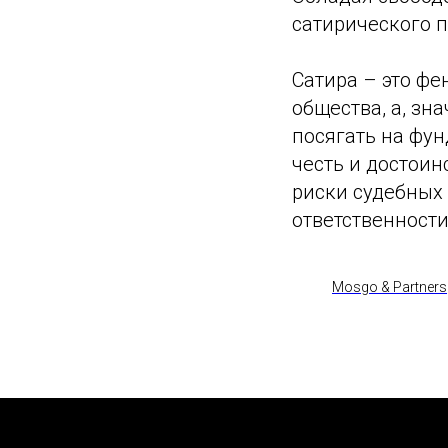
сатирического п
Сатира – это фе
общества, а, зн
посягать на фу
честь и достоин
риски судебных
ответственности
Mosgo & Partners