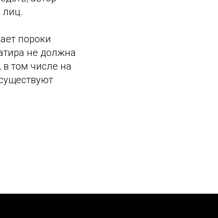
 лиц.
вает пороки
сатира не должна
 в том числе на
 существуют