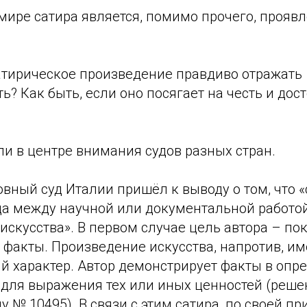
мире сатира является, помимо прочего, прояв
атирическое произведение правдиво отражать
ь? Как быть, если оно посягает на честь и дос
и в центре внимания судов разных стран.
вный суд Италии пришёл к выводу о том, что 
ца между научной или документальной работо
скусства». В первом случае цель автора – по
факты. Произведение искусства, напротив, им
й характер. Автор демонстрирует факты в опр
 для выражения тех или иных ценностей (реше
у № 10495). В связи с этим сатира, по своей пр