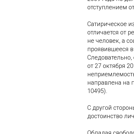
отступлением о
Сатирическое и
отличается от р
не человек, а с
проявившееся в 
Следовательно,
от 27 октября 2
неприемлемость
направлена на п
10495).
С другой сторон
достоинство лич
Обладая свобод