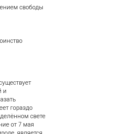
лением свободы
тоинство
«существует
й и
казать
еет гораздо
еделённом свете
ние от 7 мая
ироде, является