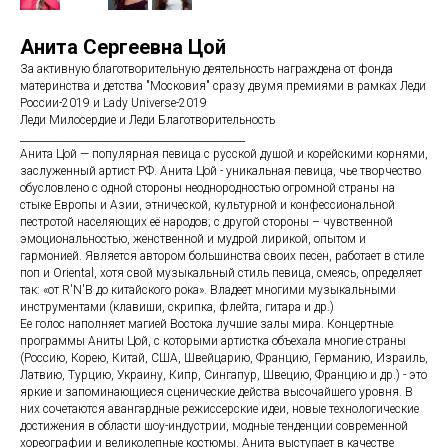
Анита Сергеевна Цой
За активную благотворительную деятельность награждена от фонда
материнства и детства "Московия" сразу двумя премиями в рамках Леди
России-2019 и Lady Universe-2019
Леди Милосердие и Леди Благотворительность
_____________________________________________
Анита Цой — популярная певица с русской душой и корейскими корнями,
заслуженный артист РФ. Анита Цой - уникальная певица, чье творчество
обусловлено с одной стороны неоднородностью огромной страны на
стыке Европы и Азии, этнической, культурной и конфессиональной
пестротой населяющих её народов; с другой стороны – чувственной
эмоциональностью, женственной и мудрой лирикой, опытом и
гармонией. Является автором большинства своих песен, работает в стиле
поп и Oriental, хотя свой музыкальный стиль певица, смеясь, определяет
так: «от R'N'B до китайского рока». Владеет многими музыкальными
инструментами (клавиши, скрипка, флейта, гитара и др.)
Ее голос наполняет магией Востока лучшие залы мира. Концертные
программы Аниты Цой, с которыми артистка объехала многие страны
(Россию, Корею, Китай, США, Швейцарию, Францию, Германию, Израиль,
Латвию, Турцию, Украину, Кипр, Сингапур, Швецию, Францию и др.) - это
яркие и запоминающиеся сценические действа высочайшего уровня. В
них сочетаются авангардные режиссерские идеи, новые технологические
достижения в области шоу-индустрии, модные тенденции современной
хореографии и великолепные костюмы. Анита выступает в качестве